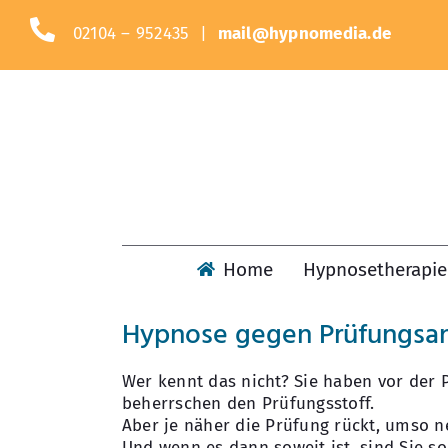
Zum
Inhalt
02104 – 952435 |
mail@hypnomedia.de
springen
Home
Hypnosetherapie
Hypnose gegen Prüfungsa
Wer kennt das nicht? Sie haben vor der 
beherrschen den Prüfungsstoff.
Aber je näher die Prüfung rückt, umso n
Und wenn es dann soweit ist, sind Sie so