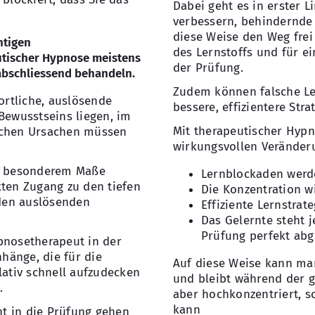
Dabei geht es in erster L
verbessern, behindernde
diese Weise den Weg fre
htigen
des Lernstoffs und für e
tischer Hypnose meistens
der Prüfung.
 abschliessend behandeln.
Zudem können falsche Le
rtliche, auslösende
bessere, effizientere Stra
Bewusstseins liegen, im
Mit therapeutischer Hyp
lichen Ursachen müssen
wirkungsvollen Veränder
in besonderem Maße
Lernblockaden werd
kten Zugang zu den tiefen
Die Konzentration w
den auslösenden
Effiziente Lernstrat
Das Gelernte steht 
Prüfung perfekt ab
pnosetherapeut in der
hänge, die für die
Auf diese Weise kann ma
lativ schnell aufzudecken
und bleibt während der g
.
aber hochkonzentriert, s
kann
t in die Prüfung gehen