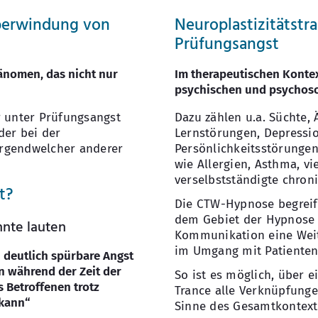
berwindung von
Neuroplastizitätst
Prüfungsangst
hänomen, das nicht nur
Im therapeutischen Kontex
psychischen und psychoso
 unter Prüfungsangst
Dazu zählen u.a. Süchte,
der bei der
Lernstörungen, Depressi
irgendwelcher anderer
Persönlichkeitsstörunge
wie Allergien, Asthma, 
verselbstständigte chron
t?
Die CTW-Hypnose begreift
dem Gebiet der Hypnose a
nnte lauten
Kommunikation eine Weit
im Umgang mit Patienten
 deutlich spürbare Angst
n während der Zeit der
So ist es möglich, über e
s Betroffenen trotz
Trance alle Verknüpfung
 kann“
Sinne des Gesamtkontexte