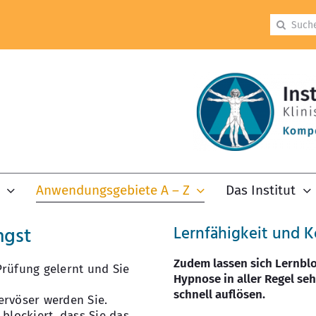
Suche
nach:
Anwendungsgebiete A – Z
Das Institut
ngst
Lernfähigkeit und K
Zudem lassen sich Lernbl
Prüfung gelernt und Sie
Hypnose in aller Regel seh
schnell auflösen.
ervöser werden Sie.
 blockiert, dass Sie das