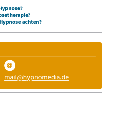
 Hypnose?
osetherapie?
 Hypnose achten?
mail@hypnomedia.de