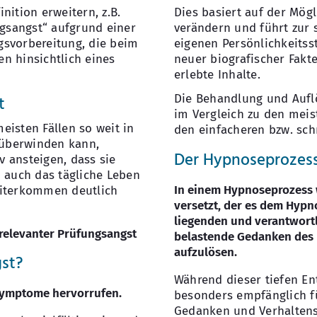
nition erweitern, z.B.
Dies basiert auf der Mögl
ngsangst“ aufgrund einer
verändern und führt zur 
gsvorbereitung, die beim
eigenen Persönlichkeitss
n hinsichtlich eines
neuer biografischer Fakt
erlebte Inhalte.
Die Behandlung und Aufl
t
im Vergleich zu den mei
eisten Fällen so weit in
den einfacheren bzw. sc
e überwinden kann,
Der Hypnoseprozes
 ansteigen, dass sie
n auch das tägliche Leben
In einem Hypnoseprozess w
eiterkommen deutlich
versetzt, der es dem Hypn
liegenden und verantwortl
 relevanter Prüfungsangst
belastende Gedanken des 
aufzulösen.
gst?
Während dieser tiefen E
 Symptome hervorrufen.
besonders empfänglich fü
Gedanken und Verhaltens