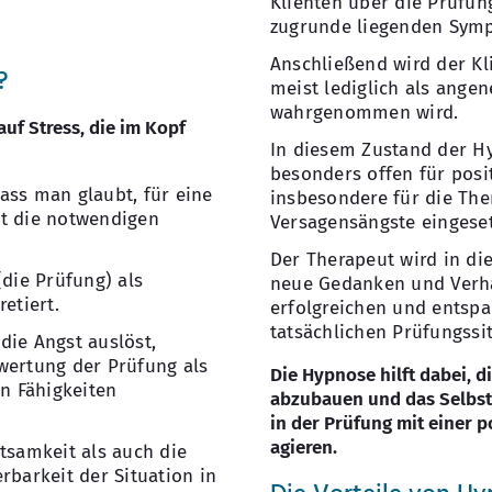
Klienten über die Prüfun
zugrunde liegenden Symp
Anschließend wird der Kli
?
meist lediglich als ange
wahrgenommen wird.
auf Stress, die im Kopf
In diesem Zustand der H
besonders offen für posi
ass man glaubt, für eine
insbesondere für die Th
ht die notwendigen
Versagensängste eingeset
Der Therapeut wird in d
(die Prüfung) als
neue Gedanken und Verha
etiert.
erfolgreichen und entsp
tatsächlichen Prüfungssi
 die Angst auslöst,
wertung der Prüfung als
Die Hypnose hilft dabei, d
en Fähigkeiten
abzubauen und das Selbstv
in der Prüfung mit einer 
agieren.
tsamkeit als auch die
rbarkeit der Situation in