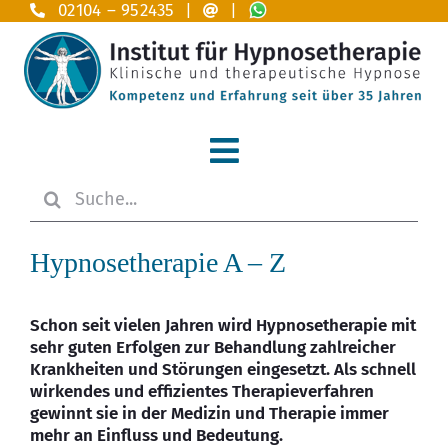
Zum
02104 – 952435 |
|
Inhalt
springen
Toggle
Suche
Navigation
Home
nach:
Hypnosetherapie A – Z
Hypnosetherapie
Anwendungsgebiete A – Z
Schon seit vielen Jahren wird Hypnosetherapie mit
sehr guten Erfolgen zur Behandlung zahlreicher
Krankheiten und Störungen eingesetzt. Als schnell
Das Institut
wirkendes und effizientes Therapieverfahren
gewinnt sie in der Medizin und Therapie immer
Ausbildung
mehr an Einfluss und Bedeutung.