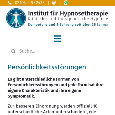
Zum
02104 – 952435 |
|
Inhalt
springen
Toggle
Suche
Navigation
Home
nach:
Persönlichkeitsstörungen
Hypnosetherapie
Es gibt unterschiedliche Formen von
Anwendungsgebiete A – Z
Persönlichkeitsstörungen und jede Form hat ihre
eigene Charakteristik und ihre eigene
Das Institut
Symptomatik.
Zur besseren Einordnung werden offiziell 10
Ausbildung
unterschiedliche Arten unterschieden. Jede