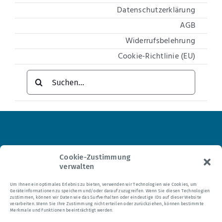
Datenschutzerklärung
AGB
Widerrufsbelehrung
Cookie-Richtlinie (EU)
Suche
nach:
Institut für Hypnosetherapie
Cookie-Zustimmung
verwalten
Tel.: 0 21 04 – 95 24 35
Um Ihnen ein optimales Erlebnis zu bieten, verwenden wir Technologien wie Cookies, um
Geräteinformationen zu speichern und/oder darauf zuzugreifen. Wenn Sie diesen Technologien
E-Mail:
mail@hypnomedia.de
zustimmen, können wir Daten wie das Surfverhalten oder eindeutige IDs auf dieser Website
verarbeiten. Wenn Sie Ihre Zustimmung nicht erteilen oder zurückziehen, können bestimmte
Merkmale und Funktionen beeinträchtigt werden.