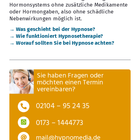
Hormonsystems ohne zusätzliche Medikamente
oder Hormongaben, also ohne schädliche
Nebenwirkungen möglich ist.
→ Was geschieht bei der Hypnose?
→ Wie funktioniert Hypnosetherapie?
→ Worauf sollten Sie bei Hypnose achten?
Sie haben Fragen oder
möchten einen Termin
vereinbaren?
02104 – 95 24 35
0173 – 1444773
mail@hypnomedia.de