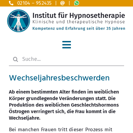
Zum
02104 – 952435 |
|
Inhalt
springen
Toggle
Suche
Navigation
Home
nach:
Wechseljahresbeschwerden
Hypnosetherapie
Ab einem bestimmten Alter finden im weiblichen
Anwendungsgebiete A – Z
Körper grundlegende Veränderungen statt. Die
Produktion des weiblichen Geschlechtshormons
Das Institut
Östrogen verringert sich, die Frau kommt in die
Wechseljahre.
Ausbildung
Bei manchen Frauen tritt dieser Prozess mit