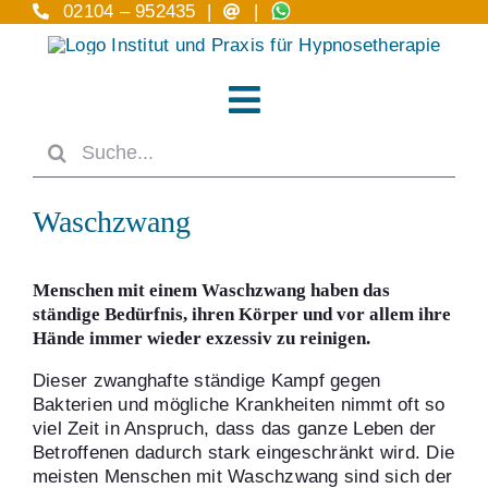
Zum
02104 – 952435 |
|
Inhalt
springen
Toggle
Suche
Navigation
Home
nach:
Waschzwang
Hypnosetherapie
Anwendungsgebiete A – Z
Menschen mit einem Waschzwang haben das
ständige Bedürfnis, ihren Körper und vor allem ihre
Hände immer wieder exzessiv zu reinigen.
Das Institut
Dieser zwanghafte ständige Kampf gegen
Bakterien und mögliche Krankheiten nimmt oft so
Ausbildung
viel Zeit in Anspruch, dass das ganze Leben der
Betroffenen dadurch stark eingeschränkt wird. Die
Kontakt
meisten Menschen mit Waschzwang sind sich der