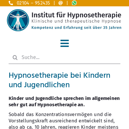
Zum
02104 – 952435 |
|
Inhalt
springen
Toggle
Suche
Navigation
Home
nach:
Hypnosetherapie bei Kindern
Hypnosetherapie
und Jugendlichen
Anwendungsgebiete A – Z
Kinder und Jugendliche sprechen im allgemeinen
sehr gut auf Hypnosetherapie an.
Das Institut
Sobald das Konzentrationsvermögen und die
Vorstellungskraft ausreichend entwickelt sind,
Ausbildung
also ab ca. 10 Jahren, reagieren Kinder meistens