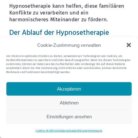
Hypnosetherapie kann helfen, diese familiären
Konflikte zu verarbeiten und ein
harmonischeres Miteinander zu fördern.
Der Ablauf der Hypnosetherapie
Erstgespräch und Anamnese
Cookie-Zustimmung verwalten
Zu Beginn der Behandlung führt der
Um Ihnen ein optimales Erlebnis zu bieten, verwenden wir Technologien wie Cookies, um
Geräteinformationen zu speichern und/oder darauf zuzugreifen. Wenn Sie diesen Technologien
Hypnosetherapeut ein ausführliches Gespräch
zustimmen, können wir Daten wie das Surfverhalten oder eindeutige IDs auf dieser Website
verarbeiten. Wenn Sie Ihre Zustimmung nicht erteilen oder zurückziehen, können bestimmte
mit dem Kind bzw. Jugendlichen sowie mit den
Merkmale und Funktionen beeinträchtigt werden.
Eltern, um die genaue Situation und die
spezifischen Probleme zu verstehen.
Akzeptieren
Dies bildet die Grundlage für die individuelle
Therapieplanung.
Ablehnen
Die Trance-Induktion
Einstellungen ansehen
In der eigentlichen Hypnosesitzung wird das
Kind oder der Jugendliche in den Zustand der
Cookie-Richtlinie
Datenschutzerklärung
Impressum