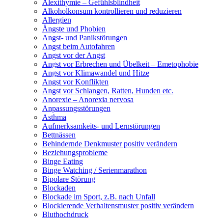
Alexithymie – Gefühlsblindheit
Alkoholkonsum kontrollieren und reduzieren
Allergien
Ängste und Phobien
Angst- und Panikstörungen
Angst beim Autofahren
Angst vor der Angst
Angst vor Erbrechen und Übelkeit – Emetophobie
Angst vor Klimawandel und Hitze
Angst vor Konflikten
Angst vor Schlangen, Ratten, Hunden etc.
Anorexie – Anorexia nervosa
Anpassungsstörungen
Asthma
Aufmerksamkeits- und Lernstörungen
Bettnässen
Behindernde Denkmuster positiv verändern
Beziehungsprobleme
Binge Eating
Binge Watching / Serienmarathon
Bipolare Störung
Blockaden
Blockade im Sport, z.B. nach Unfall
Blockierende Verhaltensmuster positiv verändern
Bluthochdruck