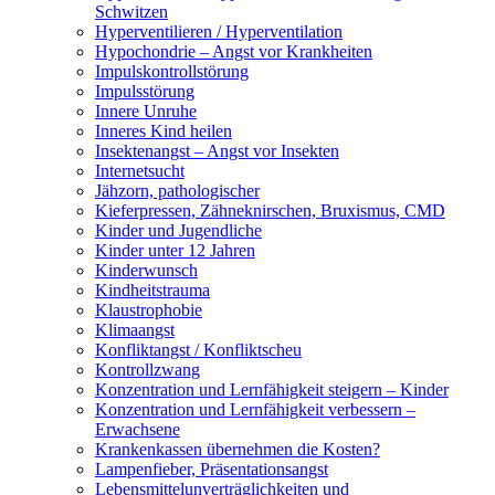
Schwitzen
Hyperventilieren / Hyperventilation
Hypochondrie – Angst vor Krankheiten
Impulskontrollstörung
Impulsstörung
Innere Unruhe
Inneres Kind heilen
Insektenangst – Angst vor Insekten
Internetsucht
Jähzorn, pathologischer
Kieferpressen, Zähneknirschen, Bruxismus, CMD
Kinder und Jugendliche
Kinder unter 12 Jahren
Kinderwunsch
Kindheitstrauma
Klaustrophobie
Klimaangst
Konfliktangst / Konfliktscheu
Kontrollzwang
Konzentration und Lernfähigkeit steigern – Kinder
Konzentration und Lernfähigkeit verbessern –
Erwachsene
Krankenkassen übernehmen die Kosten?
Lampenfieber, Präsentationsangst
Lebensmittelunverträglichkeiten und