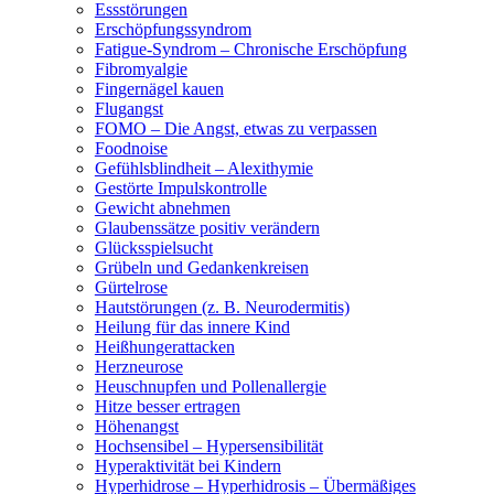
Essstörungen
Erschöpfungssyndrom
Fatigue-Syndrom – Chronische Erschöpfung
Fibromyalgie
Fingernägel kauen
Flugangst
FOMO – Die Angst, etwas zu verpassen
Foodnoise
Gefühlsblindheit – Alexithymie
Gestörte Impulskontrolle
Gewicht abnehmen
Glaubenssätze positiv verändern
Glücksspielsucht
Grübeln und Gedankenkreisen
Gürtelrose
Hautstörungen (z. B. Neurodermitis)
Heilung für das innere Kind
Heißhungerattacken
Herzneurose
Heuschnupfen und Pollenallergie
Hitze besser ertragen
Höhenangst
Hochsensibel – Hypersensibilität
Hyperaktivität bei Kindern
Hyperhidrose – Hyperhidrosis – Übermäßiges