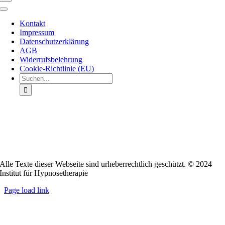
Toggle
Navigation
Kontakt
Impressum
Datenschutzerklärung
AGB
Widerrufsbelehrung
Cookie-Richtlinie (EU)
Suche
nach:
Institut für Hypnosetherapie
Tel.: 0 21 04 – 95 24 35
E-Mail:
mail@hypnomedia.de
Alle Texte dieser Webseite sind urheberrechtlich geschützt. © 2024
Institut für Hypnosetherapie
Page load link
Nach
oben