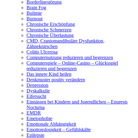
Borderlinestörung
Brain Fog
Bulimie
Burnout
Chronische Erschöpfung
Chronische Schmerzen
Chronische Überlastung
CMD, Craniomandibuläre Dysfunktion,
Zähneknirschen
Colitis Ulcerosa
Computernutzung reduzieren und begrenzen
Computerspiele – Online-Casino – Glücksspiel
reduzieren und begrenzen
Das innere Kind heilen
Denkmuster positiv verändern
Depression
Dyskalkulie
Eifersucht
Einnässen bei Kindern und Jugendlichen – Enuresis
Nocturna
EMDR
Emetophobie
Emotionale Abhängigkeit
Emotionslosigkeit – Gefühlskälte
Epilepsie