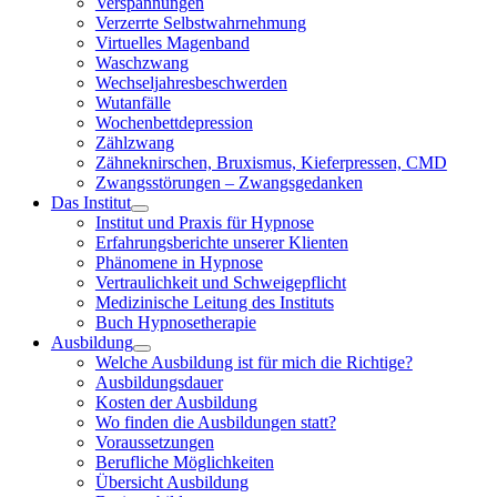
Verspannungen
Verzerrte Selbstwahrnehmung
Virtuelles Magenband
Waschzwang
Wechseljahresbeschwerden
Wutanfälle
Wochenbettdepression
Zählzwang
Zähneknirschen, Bruxismus, Kieferpressen, CMD
Zwangsstörungen – Zwangsgedanken
Das Institut
Institut und Praxis für Hypnose
Erfahrungsberichte unserer Klienten
Phänomene in Hypnose
Vertraulichkeit und Schweigepflicht
Medizinische Leitung des Instituts
Buch Hypnosetherapie
Ausbildung
Welche Ausbildung ist für mich die Richtige?
Ausbildungsdauer
Kosten der Ausbildung
Wo finden die Ausbildungen statt?
Voraussetzungen
Berufliche Möglichkeiten
Übersicht Ausbildung