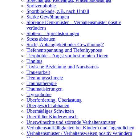
Sprechangst, Redeangst, Präsentationsangst
Spritzenphobie
Sportblockade, z.B. nach Unfall
Starke Gewöhnungen
Störende Denkmuster – Verhaltensmuster positiv
verändern
Stottern – Sprechstörungen
Stress abbauen
Sucht, Abhängigkeit oder Gewöhnung?
Tiefenentspannung und Tiefenhypnose
Tierphobie – Angst vor bestimmten Tieren
Tinnitus
Toxische Beziehung und Narzissmus
Trauerarbeit
Trennungsschmerz
Traumatherapie
Traumatisierungen
Trypophobie
Überforderung, Überlastung
Übergewicht abbauen
Übermäßiges Schwitzen
Unerfüllter Kinderwunsch
Unerwünschte und störende Verhaltensmuster
Verhaltensauffälligkeiten bei Kindern und Jugendlichen
Verhaltensmuster / Verhaltensweisen positiv verändern