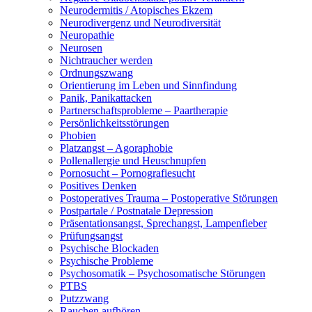
Neurodermitis / Atopisches Ekzem
Neurodivergenz und Neurodiversität
Neuropathie
Neurosen
Nichtraucher werden
Ordnungszwang
Orientierung im Leben und Sinnfindung
Panik, Panikattacken
Partnerschaftsprobleme – Paartherapie
Persönlichkeitsstörungen
Phobien
Platzangst – Agoraphobie
Pollenallergie und Heuschnupfen
Pornosucht – Pornografiesucht
Positives Denken
Postoperatives Trauma – Postoperative Störungen
Postpartale / Postnatale Depression
Präsentationsangst, Sprechangst, Lampenfieber
Prüfungsangst
Psychische Blockaden
Psychische Probleme
Psychosomatik – Psychosomatische Störungen
PTBS
Putzzwang
Rauchen aufhören