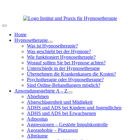
Zum
02104 – 952435 |
|
Inhalt
springen
Toggle
Navigation
Home
Hypnosetherapie
Was ist Hypnosetherapie?
Was geschieht bei der Hypnose?
Wie funktioniert Hypnosetherapie?
Worauf sollten Sie bei Hypnose achten?
Unterschiede in der Hypnosetherapie
Übernehmen die Krankenkassen die Kosten?
Psychotherapie oder Hypnosetherapie?
Sind Online-Behandlungen möglich?
Anwendungsgebiete A – Z
Abnehmen
Abgeschlagenheit und Müdigkeit
ADHS und ADS bei Kindern und Jugendlichen
ADHS und ADS bei Erwachsenen
Adipositas
Aggressionen – Gestörte Impulskontrolle
Agoraphobie – Platzangst
Albträume