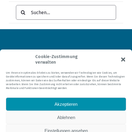
Suche
nach:
Institut für Hypnosetherapie
Cookie-Zustimmung
verwalten
Tel.: 0 21 04 – 95 24 35
Um Ihnen ein optimales Erlebnis zu bieten, verwenden wir Technologien wie Cookies, um
Geräteinformationen zu speichern und/oder darauf zuzugreifen. Wenn Sie diesen Technologien
E-Mail:
mail@hypnomedia.de
zustimmen, können wir Daten wie das Surfverhalten oder eindeutige IDs auf dieser Website
verarbeiten. Wenn Sie Ihre Zustimmung nicht erteilen oder zurückziehen, können bestimmte
Merkmale und Funktionen beeinträchtigt werden.
Akzeptieren
Ablehnen
Alle Texte dieser Webseite sind urheberrechtlich geschützt.
Einstellungen ansehen