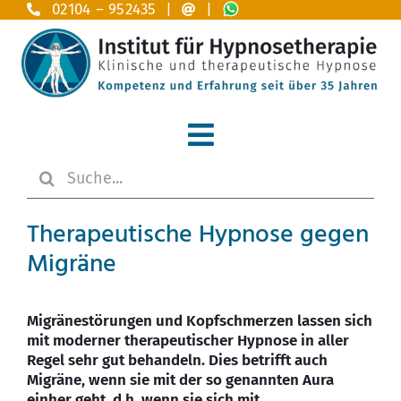
Zum
02104 – 952435 |
|
Inhalt
springen
Toggle
Suche
Navigation
Home
nach:
Therapeutische Hypnose gegen
Hypnosetherapie
Migräne
Anwendungsgebiete A – Z
Migränestörungen und Kopfschmerzen lassen sich
Das Institut
mit moderner therapeutischer Hypnose in aller
Regel sehr gut behandeln. Dies betrifft auch
Migräne, wenn sie mit der so genannten Aura
Ausbildung
einher geht, d.h. wenn sie sich mit