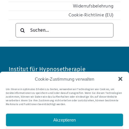
Widerrufsbelehrung
Cookie-Richtlinie (EU)
Suche
nach:
Institut für Hypnosetherapie
Cookie-Zustimmung verwalten
Tel.: 0 21 04 – 95 24 35
Um Ihnen ein optimales Erlebnis zu bieten, verwenden wir Technologien wie Cookies, um
Geräteinformationen zu speichern und/oder darauf zuzugreifen. Wenn Sie diesen Technologien
E-Mail:
mail@hypnomedia.de
zustimmen, können wir Daten wie das Surfverhalten oder eindeutige IDs auf dieser Website
verarbeiten. Wenn Sie Ihre Zustimmung nicht erteilen oder zurückziehen, können bestimmte
Merkmale und Funktionen beeinträchtigt werden.
Akzeptieren