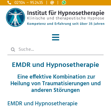
Zum
02104 – 952435 |
|
Inhalt
springen
Toggle
Suche
Navigation
Home
nach:
EMDR und Hypnosetherapie
Hypnosetherapie
Eine effektive Kombination zur
Anwendungsgebiete A – Z
Heilung von Traumatisierungen und
anderen
Störungen
Das Institut
EMDR und Hypnosetherapie
Ausbildung