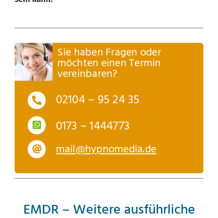
Sie haben Fragen oder
möchten einen Termin
vereinbaren?
02104 – 95 24 35
0173 – 1444773
mail@hypnomedia.de
EMDR – Weitere ausführliche