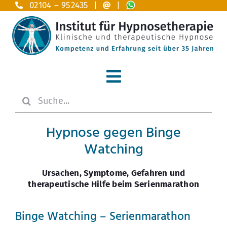
Zum
02104 – 952435 |
|
Inhalt
springen
Toggle
Suche
Navigation
Home
nach:
Hypnose gegen Binge
Hypnosetherapie
Watching
Anwendungsgebiete A – Z
Ursachen, Symptome, Gefahren und
therapeutische Hilfe beim Serienmarathon
Das Institut
.
Binge Watching – Serienmarathon
Ausbildung