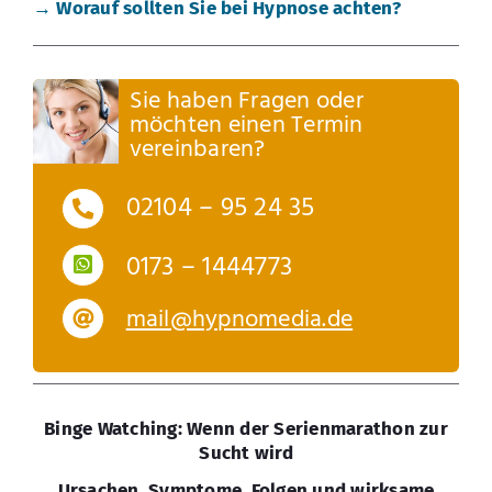
→ Worauf sollten Sie bei Hypnose achten?
Sie haben Fragen oder
möchten einen Termin
vereinbaren?
02104 – 95 24 35
0173 – 1444773
mail@hypnomedia.de
Binge Watching: Wenn der Serienmarathon zur
Sucht wird
Ursachen, Symptome, Folgen und wirksame