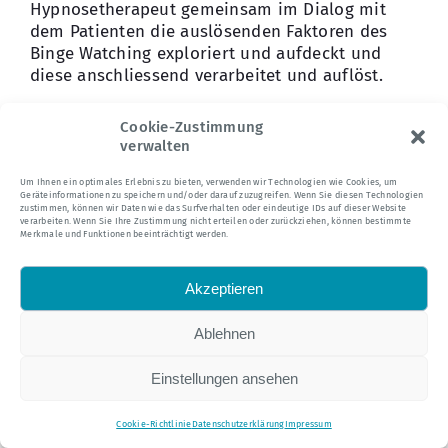
Hypnosetherapeut gemeinsam im Dialog mit
dem Patienten die auslösenden Faktoren des
Binge Watching exploriert und aufdeckt und
diese anschliessend verarbeitet und auflöst.
Strategien zur Reduzierung von Binge
Cookie-Zustimmung
Watching
verwalten
Neben Hypnosetherapie können folgende
Um Ihnen ein optimales Erlebnis zu bieten, verwenden wir Technologien wie Cookies, um
Geräteinformationen zu speichern und/oder darauf zuzugreifen. Wenn Sie diesen Technologien
Maßnahmen helfen, einen Serienmarathon zu
zustimmen, können wir Daten wie das Surfverhalten oder eindeutige IDs auf dieser Website
begrenzen:
verarbeiten. Wenn Sie Ihre Zustimmung nicht erteilen oder zurückziehen, können bestimmte
Merkmale und Funktionen beeinträchtigt werden.
• Autoplay deaktivieren
• Feste Streamingzeiten festlegen
Akzeptieren
• Maximal zwei Episoden pro Abend schauen
• Bildschirmzeit vor dem Schlafen reduzieren
Ablehnen
• Bewegungspausen einbauen
Diese Maßnahmen können helfen, Schlafmangel,
Einstellungen ansehen
Bewegungsmangel und soziale Isolation zu
vermeiden.
Cookie-Richtlinie
Datenschutzerklärung
Impressum