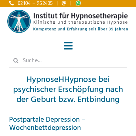
Zum
02104 – 952435 |
|
Inhalt
springen
Toggle
Suche
Navigation
Home
nach:
HypnoseHHypnose bei
Hypnosetherapie
psychischer Erschöpfung nach
Anwendungsgebiete A – Z
der Geburt bzw. Entbindung
Das Institut
Postpartale Depression –
Wochenbettdepression
Ausbildung