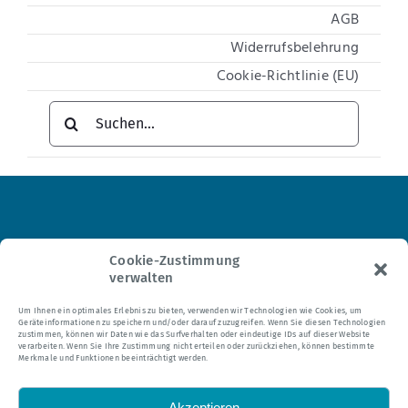
AGB
Widerrufsbelehrung
Cookie-Richtlinie (EU)
Suche
nach:
Institut für Hypnosetherapie
Cookie-Zustimmung
verwalten
Tel.: 0 21 04 – 95 24 35
Um Ihnen ein optimales Erlebnis zu bieten, verwenden wir Technologien wie Cookies, um
Geräteinformationen zu speichern und/oder darauf zuzugreifen. Wenn Sie diesen Technologien
E-Mail:
mail@hypnomedia.de
zustimmen, können wir Daten wie das Surfverhalten oder eindeutige IDs auf dieser Website
verarbeiten. Wenn Sie Ihre Zustimmung nicht erteilen oder zurückziehen, können bestimmte
Merkmale und Funktionen beeinträchtigt werden.
Akzeptieren