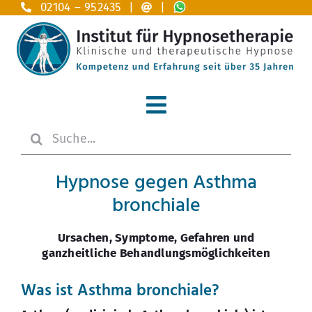
Zum
02104 – 952435 |
|
Inhalt
springen
Toggle
Suche
Navigation
Home
nach:
Hypnose gegen Asthma
Hypnosetherapie
bronchiale
Anwendungsgebiete A – Z
Ursachen, Symptome, Gefahren und
ganzheitliche Behandlungsmöglichkeiten
Das Institut
Was ist Asthma bronchiale?
Ausbildung