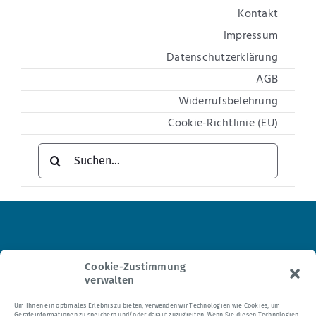
Kontakt
Impressum
Datenschutzerklärung
AGB
Widerrufsbelehrung
Cookie-Richtlinie (EU)
Suche
nach:
Institut für Hypnosetherapie
Cookie-Zustimmung
verwalten
Tel.: 0 21 04 – 95 24 35
Um Ihnen ein optimales Erlebnis zu bieten, verwenden wir Technologien wie Cookies, um
Geräteinformationen zu speichern und/oder darauf zuzugreifen. Wenn Sie diesen Technologien