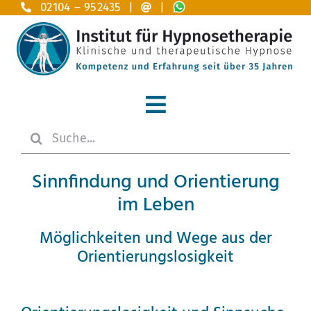
Zum
02104 – 952435 |
|
Inhalt
springen
Toggle
Suche
Navigation
Home
nach:
Sinnfindung und Orientierung
Hypnosetherapie
im Leben
Anwendungsgebiete A – Z
Möglichkeiten und Wege aus der
Orientierungslosigkeit
Das Institut
.
Ausbildung