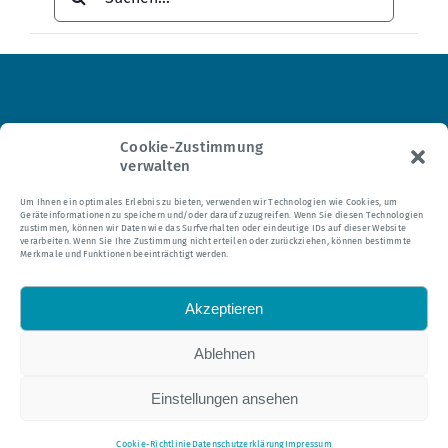
Institut für Hypnosetherapie
Cookie-Zustimmung
verwalten
Tel.: 0 21 04 – 95 24 35
Um Ihnen ein optimales Erlebnis zu bieten, verwenden wir Technologien wie Cookies, um
Geräteinformationen zu speichern und/oder darauf zuzugreifen. Wenn Sie diesen Technologien
E-Mail:
mail@hypnomedia.de
zustimmen, können wir Daten wie das Surfverhalten oder eindeutige IDs auf dieser Website
verarbeiten. Wenn Sie Ihre Zustimmung nicht erteilen oder zurückziehen, können bestimmte
Merkmale und Funktionen beeinträchtigt werden.
Akzeptieren
Ablehnen
Alle Texte dieser Webseite sind urheberrechtlich geschützt.
Einstellungen ansehen
© 2024 Institut für Hypnosetherapie
Cookie-Richtlinie
Datenschutzerklärung
Impressum