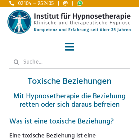
Zum
02104 – 952435 |
|
Inhalt
springen
Toggle
Suche
Navigation
Home
nach:
Toxische Beziehungen
Hypnosetherapie
Mit Hypnosetherapie die Beziehung
Anwendungsgebiete A – Z
retten oder sich daraus befreien
Das Institut
Was ist eine toxische Beziehung?
Ausbildung
Eine toxische Beziehung ist eine