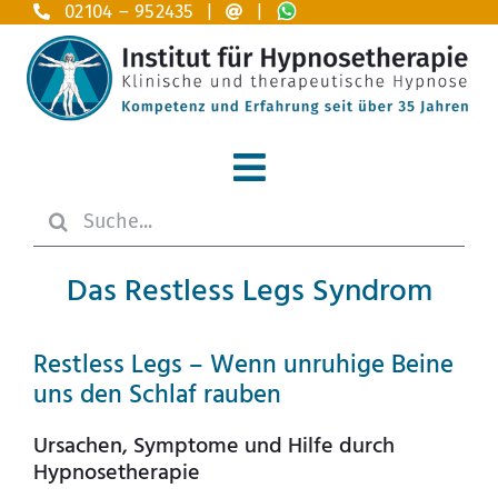
Zum
02104 – 952435 |
|
Inhalt
springen
Toggle
Suche
Navigation
Home
nach:
Das Restless Legs Syndrom
Hypnosetherapie
Anwendungsgebiete A – Z
Restless Legs – Wenn unruhige Beine
uns den Schlaf rauben
Das Institut
Ursachen, Symptome und Hilfe durch
Hypnosetherapie
Ausbildung