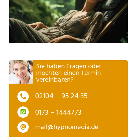
Sie haben Fragen oder
möchten einen Termin
vereinbaren?
02104 – 95 24 35
0173 – 1444773
mail@hypnomedia.de