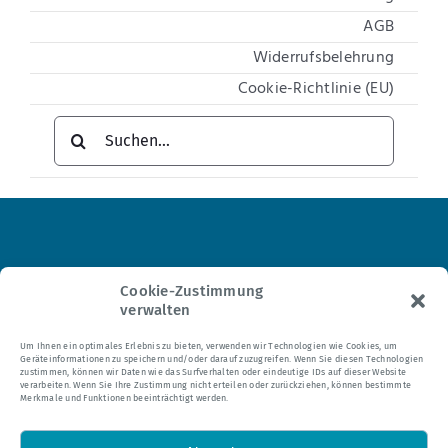
AGB
Widerrufsbelehrung
Cookie-Richtlinie (EU)
Suche
nach:
Institut für Hypnosetherapie
Cookie-Zustimmung
verwalten
Tel.: 0 21 04 – 95 24 35
Um Ihnen ein optimales Erlebnis zu bieten, verwenden wir Technologien wie Cookies, um
Geräteinformationen zu speichern und/oder darauf zuzugreifen. Wenn Sie diesen Technologien
E-Mail:
mail@hypnomedia.de
zustimmen, können wir Daten wie das Surfverhalten oder eindeutige IDs auf dieser Website
verarbeiten. Wenn Sie Ihre Zustimmung nicht erteilen oder zurückziehen, können bestimmte
Merkmale und Funktionen beeinträchtigt werden.