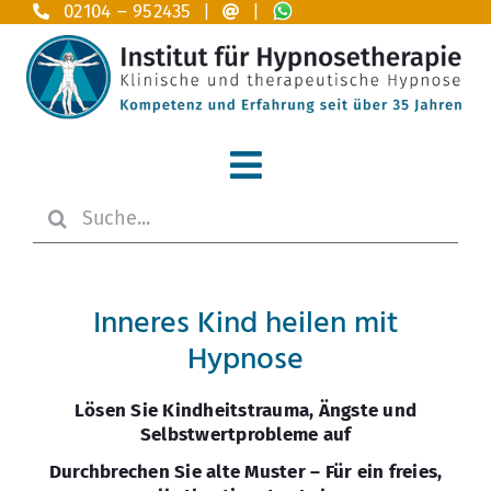
Zum
02104 – 952435 |
|
Inhalt
springen
Toggle
Suche
Navigation
Home
nach:
.
Hypnosetherapie
Inneres Kind heilen mit
Anwendungsgebiete A – Z
Hypnose
Das Institut
Lösen Sie Kindheitstrauma, Ängste und
Selbstwertprobleme auf
Ausbildung
Durchbrechen Sie alte Muster – Für ein freies,